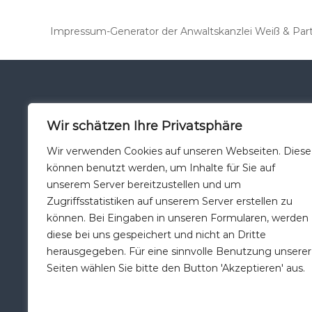
Impressum-Generator der Anwaltskanzlei Weiß & Par
Öffnungszeiten Office
Hie
Wir schätzen Ihre Privatsphäre
Wir verwenden Cookies auf unseren Webseiten. Diese
Montag-Donnerstag 10-17 Uhr
Hans-De
können benutzt werden, um Inhalte für Sie auf
Freitag 10-16 Uhr
85051 In
unserem Server bereitzustellen und um
Tel.: 08
Zugriffsstatistiken auf unserem Server erstellen zu
Fax: 084
Sonderzeiten nach Absprache
können. Bei Eingaben in unseren Formularen, werden
möglich
diese bei uns gespeichert und nicht an Dritte
Zeitunabhängiger Remote-Support
E-Mail: 
herausgegeben. Für eine sinnvolle Benutzung unserer
gemäß Serviceverträge
Seiten wählen Sie bitte den Button 'Akzeptieren' aus.