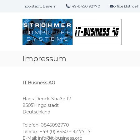
Skip
Ingolstadt, Bayern
+49-8450 92770
office@stroe
to
content
Systemhaus
für
Bayern
Windows
und
Linux-
Impressum
Systeme
IT Business AG
Hans-Denck-Straße 17
85051 Ingolstadt
Deutschland
Telefon: 0845092770
Telefax: +49 (0) 8450 – 92 77 17
E-Mail: info@it-business.org