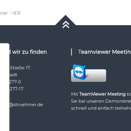
tner:
H
IER
r sind wir zu finden
Teamviewer Meeti
nck-Straße 17
golstadt
450-9277-0
50-9277-17
Mit
TeamViewer Meeting
k
Sie bei unseren Demonstra
office@stroehmer.de
schnell und einfach teilne