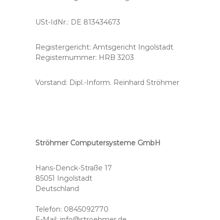
USt-IdNr.: DE 813434673
Registergericht: Amtsgericht Ingolstadt
Registernummer: HRB 3203
Vorstand: Dipl.-Inform. Reinhard Ströhmer
Ströhmer Computersysteme GmbH
Hans-Denck-Straße 17
85051 Ingolstadt
Deutschland
Telefon: 0845092770
E-Mail: info@stroehmer.de