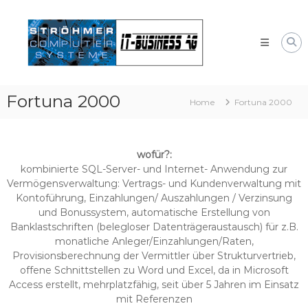
Skip
Systemhaus
to
für
content
Bayern
Windows
und
Linux-
Fortuna 2000
Systeme
Home
Fortuna 2000
wofür?:
kombinierte SQL-Server- und Internet- Anwendung zur
Vermögensverwaltung: Vertrags- und Kundenverwaltung mit
Kontoführung, Einzahlungen/ Auszahlungen / Verzinsung
und Bonussystem, automatische Erstellung von
Banklastschriften (belegloser Datenträgeraustausch) für z.B.
monatliche Anleger/Einzahlungen/Raten,
Provisionsberechnung der Vermittler über Strukturvertrieb,
offene Schnittstellen zu Word und Excel, da in Microsoft
Access erstellt, mehrplatzfähig, seit über 5 Jahren im Einsatz
mit Referenzen