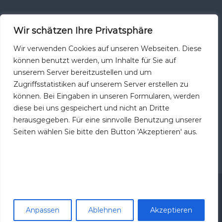
Wir schätzen Ihre Privatsphäre
Teamviewer Host
Wir verwenden Cookies auf unseren Webseiten. Diese
können benutzt werden, um Inhalte für Sie auf
unserem Server bereitzustellen und um
Zugriffsstatistiken auf unserem Server erstellen zu
können. Bei Eingaben in unseren Formularen, werden
TeamViewer Host
ist die ideale Lösung für Monitoring,
diese bei uns gespeichert und nicht an Dritte
Serverwartung oder Zugriff auf einen PC oder Mac im
herausgegeben. Für eine sinnvolle Benutzung unserer
Büro und Zuhause, die bereits beim Systemstart
Seiten wählen Sie bitte den Button 'Akzeptieren' aus.
geladen wird.
Copyright © 2026 Ströhmer Computersysteme & IT Business AG
Anpassen
Ablehnen
Akzeptieren
Startseite
Impressum
Datenschutz