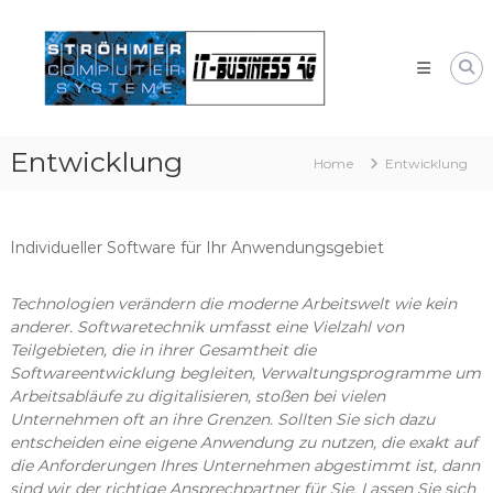
Skip
Systemhaus
to
für
content
Bayern
Windows
und
Linux-
Entwicklung
Systeme
Home
Entwicklung
Individueller Software für Ihr Anwendungsgebiet
Technologien verändern die moderne Arbeitswelt wie kein
anderer. Softwaretechnik umfasst eine Vielzahl von
Teilgebieten, die in ihrer Gesamtheit die
Softwareentwicklung begleiten, Verwaltungsprogramme um
Arbeitsabläufe zu digitalisieren, stoßen bei vielen
Unternehmen oft an ihre Grenzen. Sollten Sie sich dazu
entscheiden eine eigene Anwendung zu nutzen, die exakt auf
die Anforderungen Ihres Unternehmen abgestimmt ist, dann
sind wir der richtige Ansprechpartner für Sie. Lassen Sie sich