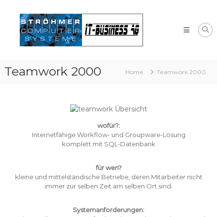
Skip
Systemhaus
to
für
content
Bayern
Windows
und
Linux-
Teamwork 2000
Systeme
Home
Teamwork 2000
wofür?:
Internetfähige Workflow- und Groupware-Lösung
komplett mit SQL-Datenbank
für wen?
kleine und mittelständische Betriebe, deren Mitarbeiter nicht
immer zur selben Zeit am selben Ort sind;
Systemanforderungen: